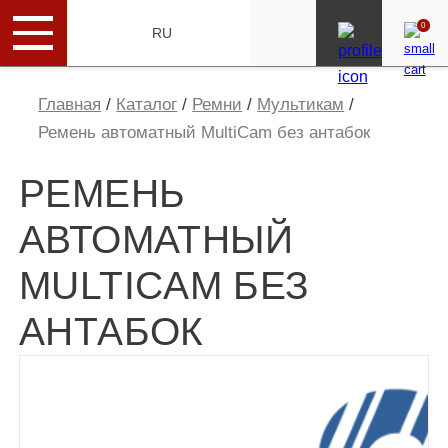
0
ENG
RU
Главная
/
Каталог
/
Ремни
/
Мультикам
/
Ремень автоматный MultiCam без антабок
РЕМЕНЬ
АВТОМАТНЫЙ
MULTICAM БЕЗ
АНТАБОК