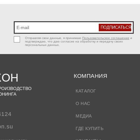
Отправляя свои данные, я принимаю
Пользовательское соглашение
и
подтверждаю, что даю согласие на обработку и передачу своих
персональных данных.
КОН
КОМПАНИЯ
ПРОИЗВОДСТВО
КАТАЛОГ
ЮНИНГА
О НАС
4124
МЕДИА
on.su
ГДЕ КУПИТЬ