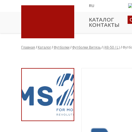
RU
КАТАЛОГ
КОНТАКТЫ
Главная
/
Каталог
/
Футболки
/
Футболки Витязь
/
(48-50 / L)
/
Футбо