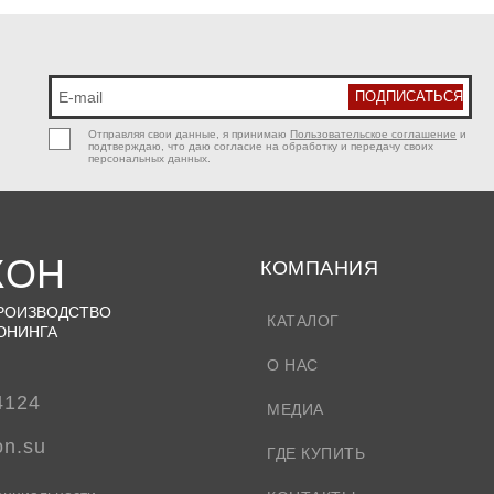
Отправляя свои данные, я принимаю
Пользовательское соглашение
и
подтверждаю, что даю согласие на обработку и передачу своих
персональных данных.
КОН
КОМПАНИЯ
ПРОИЗВОДСТВО
КАТАЛОГ
ЮНИНГА
О НАС
4124
МЕДИА
on.su
ГДЕ КУПИТЬ