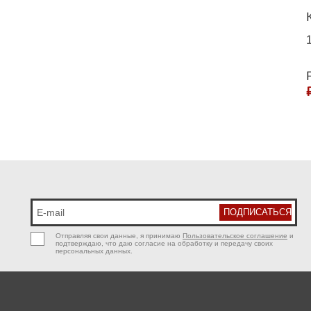
Отправляя свои данные, я принимаю
Пользовательское соглашение
и
подтверждаю, что даю согласие на обработку и передачу своих
персональных данных.