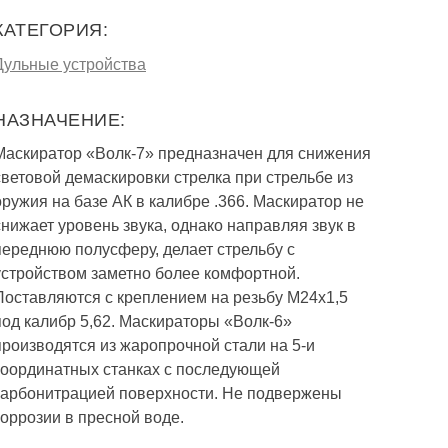
КАТЕГОРИЯ:
Дульные устройства
НАЗНАЧЕНИЕ:
Маскиратор «Волк-7» предназначен для снижения
световой демаскировки стрелка при стрельбе из
оружия на базе АК в калибре .366. Маскиратор не
снижает уровень звука, однако направляя звук в
переднюю полусферу, делает стрельбу с
устройством заметно более комфортной.
Поставляются с креплением на резьбу М24х1,5
под калибр 5,62. Маскираторы «Волк-6»
производятся из жаропрочной стали на 5-и
координатных станках с последующей
карбонитрацией поверхности. Не подвержены
коррозии в пресной воде.