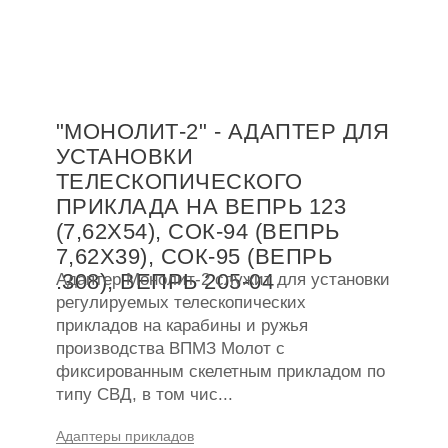
"МОНОЛИТ-2" - АДАПТЕР ДЛЯ
УСТАНОВКИ
ТЕЛЕСКОПИЧЕСКОГО
ПРИКЛАДА НА ВЕПРЬ 123
(7,62Х54), СОК-94 (ВЕПРЬ
7,62Х39), СОК-95 (ВЕПРЬ
Адаптер Монолит-2 служит для установки
.308), ВЕПРЬ 205-04
регулируемых телескопических
прикладов на карабины и ружья
производства ВПМЗ Молот с
фиксированным скелетным прикладом по
типу СВД, в том чис...
Адаптеры прикладов